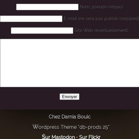
Nom, pseudo (requis)
E-mail (ne sera pas publié) (required)
Site Web (éventuellement)
Chez Damia Bouic
Wordpress Theme "db-prods 25"
Sur Mastodon
•
Sur Flickr