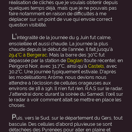
réalisation de clichés que je voulais obtenir depuis
quelques temps déjà, mais que je ne pouvais pas
faire notamment en raison de difficultés à me
déplacer sur un point de vue qui envoie correct
question visibilité.
L’
intégralité de la journée du 9 Juin fut calme,
ensoleillée et aussi chaude. La journée la plus
chaude depuis le début de l’année. Il fait jusqu’à
29.4°C à Bergerac
. Mais la barre des 30°C fut
dépassée par la station de
Daglan
(toute récente), en
Périgord Noir, avec 31.7°C, ainsi qu’à
Castels
, avec
30.2°C. Une journée typiquement estivale. D’après
les modélisations Arôme, nous devions nous
attendre à l’éclosion de cellules orageuses aux
environs de 18 à 19h. Il n’en fut rien. R.A.S sur le radar.
J’attendrai donc durant la soirée du Samedi, l’œil sur
le radar à voir comment allait se mettre en place les
choses.
P
uis, vers le Sud, sur le département du Gers, tout
bascule. Des cellules d’abord pluvieuse se sont
détachées des Pyrénées pour aller en plaine et