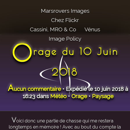
Marsrovers Images
Chez Flickr
Cassini, MRO & Co
Vénus
Image Policy
O
rage du 10 Juin
2018
A
ucun commentaire
• Expédié le 10 juin 2018 à
16:23 dans
Météo
•
Orage
•
Paysage
V
oici donc une partie de chasse qui me restera
longtemps en mémoire ! Avec au bout du compte la