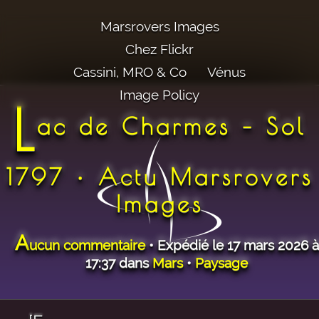
Marsrovers Images
Chez Flickr
Cassini, MRO & Co
Vénus
Image Policy
L
ac de Charmes – Sol
1797 • Actu Marsrovers
Images
A
ucun commentaire
• Expédié le 17 mars 2026 à
17:37 dans
Mars
•
Paysage