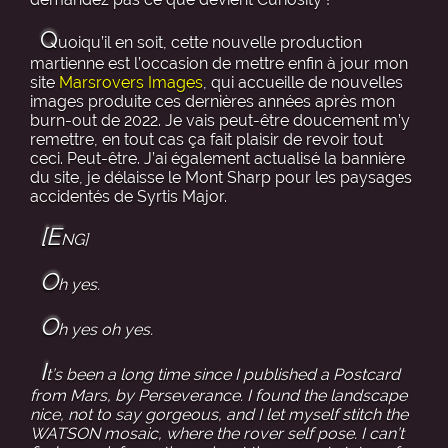
Q
uoiqu’il en soit, cette nouvelle production
martienne est l’occasion de mettre enfin à jour mon
site
Marsrovers Images
, qui accueille de nouvelles
images produite ces dernières années après mon
burn-out de 2022. Je vais peut-être doucement m’y
remettre, en tout cas ça fait plaisir de revoir tout
ceci. Peut-être. J’ai également actualisé la bannière
du site, je délaisse le Mont Sharp pour les paysages
accidentés de Syrtis Major.
[E
NG]
O
h yes.
O
h yes oh yes.
I
t’s been a long time since I published a Postcard
from Mars, by Perseverance. I found the landscape
nice, not to say gorgeous, and I let myself stitch the
WATSON mosaic, where the rover self pose. I can’t