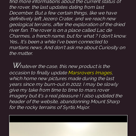
find more informations about the current status of
the rover, the last updates dating from last
December. But a few certain things, like we have
definitively left Jezero Crater, and we reach new
geological terrains, after the exploration of the dried
river fan. The rover is on a place called Lac de
Charmes, a french name, but for what ? I don’t know.
Yes… It’s been a while I’ve been connected to
martians news. And don’t ask me about Curiosity on
the matter.
W
hatever the case, this new product is the
occasion to finally update
Marsrovers Images
,
which home new pictures made during the last
years since my burn-out in 2022. I may be slowly
give my take from time to time to mars rover
imagery but it’s a real pleasure ! I also updated the
header of the website, abandonning Mount Sharp
for the rocky terrains of Syrtis Major.