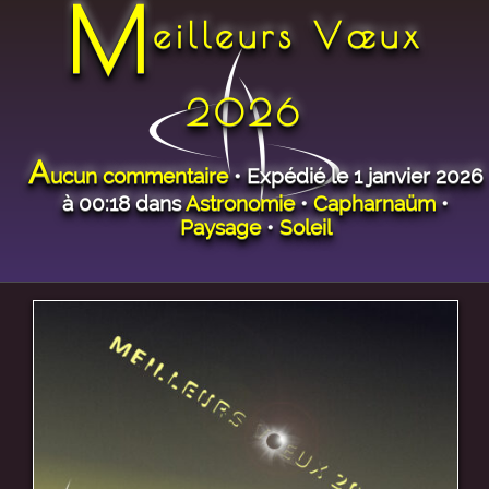
M
eilleurs Vœux
2026
A
ucun commentaire
• Expédié le 1 janvier 2026
à 00:18 dans
Astronomie
•
Capharnaüm
•
Paysage
•
Soleil