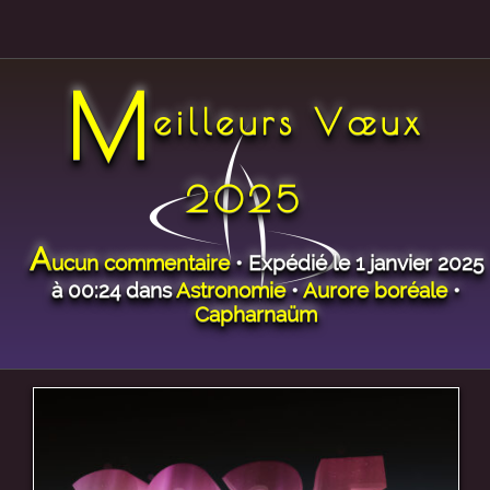
M
eilleurs Vœux
2025
A
ucun commentaire
• Expédié le 1 janvier 2025
à 00:24 dans
Astronomie
•
Aurore boréale
•
Capharnaüm