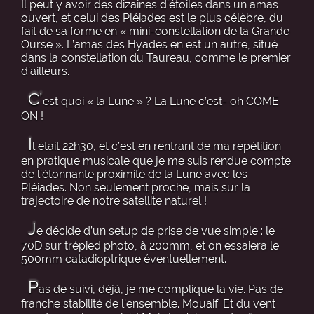
Il peut y avoir des dizaines d’étoiles dans un amas
ouvert, et celui des Pléiades est le plus célèbre, du
fait de sa forme en « mini-constellation de la Grande
Ourse ». L’amas des Hyades en est un autre, situé
dans la constellation du Taureau, comme le premier
d’ailleurs.
C’
est quoi « la Lune » ? La Lune c’est- oh COME
ON !
I
l était 22h30, et c’est en rentrant de ma répétition
en pratique musicale que je me suis rendue compte
de l’étonnante proximité de la Lune avec les
Pléiades. Non seulement proche, mais sur la
trajectoire de notre satellite naturel !
J
e décide d’un setup de prise de vue simple : le
70D sur trépied photo, à 200mm, et on essaiera le
500mm catadioptrique éventuellement.
P
as de suivi, déjà, je me complique la vie. Pas de
franche stabilité de l’ensemble. Mouaif. Et du vent