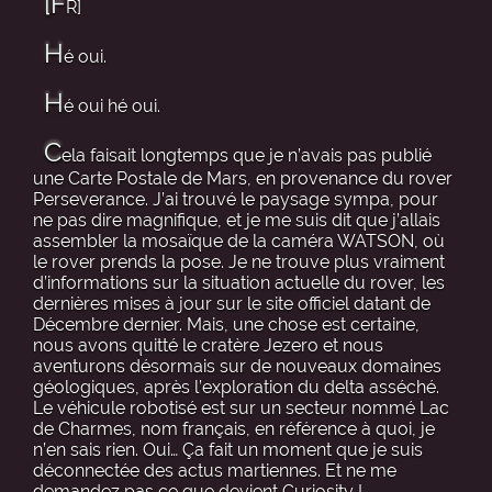
[F
R]
H
é oui.
H
é oui hé oui.
C
ela faisait longtemps que je n’avais pas publié
une Carte Postale de Mars, en provenance du rover
Perseverance. J’ai trouvé le paysage sympa, pour
ne pas dire magnifique, et je me suis dit que j’allais
assembler la mosaïque de la caméra WATSON, où
le rover prends la pose. Je ne trouve plus vraiment
d’informations sur la situation actuelle du rover, les
dernières mises à jour sur le site officiel datant de
Décembre dernier. Mais, une chose est certaine,
nous avons quitté le cratère Jezero et nous
aventurons désormais sur de nouveaux domaines
géologiques, après l’exploration du delta asséché.
Le véhicule robotisé est sur un secteur nommé Lac
de Charmes, nom français, en référence à quoi, je
n’en sais rien. Oui… Ça fait un moment que je suis
déconnectée des actus martiennes. Et ne me
demandez pas ce que devient Curiosity !