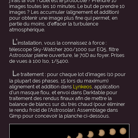
j’irais la voir ! Quel est le protocole ? Prendre 10
images toutes les 10 minutes. Le but de prendre 10
images ? Les accumuler (alignement et addition)
pour obtenir une image plus fine qui permet, en
partie du moins, d’effacer la turbulence
atmosphérique.
L’
installation, vous la connaissez à force :
télescope Sky-Watcher 200/1000 sur EQ5, filtre
Astrosolar pleine ouverture, le 70D au foyer. Prises
de vues à 100 Iso, 1/5400.
L
e traitement : pour chaque lot d’images (10 pour
la plupart des phases, 15 lors du maximum)
alignement et addition dans
Lynkeos
, application
d’un masque flou, et envoi dans Darktable pour
traitement des rendus finaux afin de mettre la
balance de blancs sur du très chaud (pour éliminer
le rendu froid de l’Astrosolar). Assemblage dans
Gimp pour concevoir la planche ci-dessous.