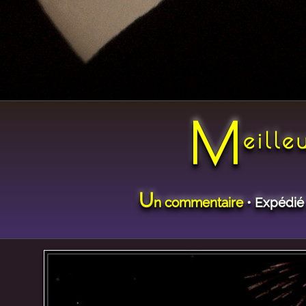
M
eill
U
n commentaire
• Expédié 