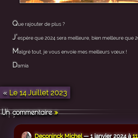
Q
ue rajouter de plus ?
J’
espère que 2024 sera meilleure, bien meilleure que 20
M
algré tout, je vous envoie mes meilleurs vœux !
D
amia
«
Le 14 Juillet 2023
Un commentaire
»
Deconinck Michel
— 1 janvier 2024 à
11