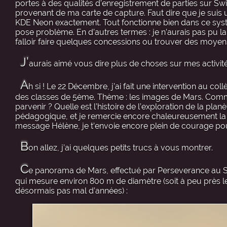
portes à des qualités d’enregistrement de parties sur Sw
provenant de ma carte de capture. Faut dire que je suis 
KDE Neon exactement. Tout fonctionne bien dans ce système
pose problème. En d’autres termes : je n’aurais pas pu 
falloir faire quelques concessions ou trouver des moyens 
J’
aurais aimé vous dire plus de choses sur mes activit
A
h si ! Le 22 Décembre, j’ai fait une intervention au c
des classes de 5ème. Thème : les images de Mars. Commen
parvenir ? Quelle est l’histoire de l’exploration de la pla
pédagogique, et je remercie encore chaleureusement la pr
message Hélène, je t’envoie encore plein de courage pou
B
on allez, j’ai quelques petits trucs à vous montrer.
C
e panorama de Mars, effectué par Perseverance au So
qui mesure environ 800 m de diamètre (soit à peu près le
désormais pas mal d’années) :