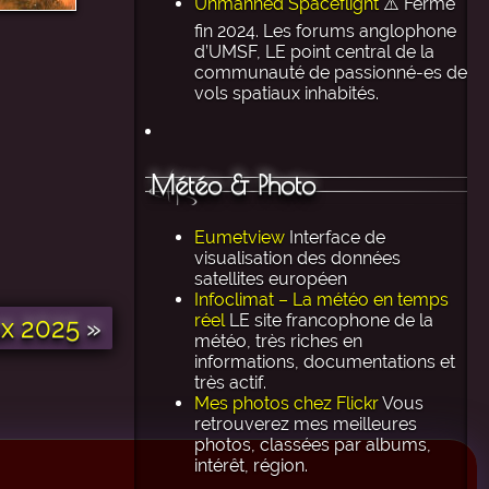
Unmanned Spaceflight
⚠️ Ferme
fin 2024. Les forums anglophone
d’UMSF, LE point central de la
communauté de passionné-es de
vols spatiaux inhabités.
Météo & Photo
Eumetview
Interface de
visualisation des données
satellites européen
Infoclimat – La météo en temps
réel
LE site francophone de la
x 2025
»
météo, très riches en
informations, documentations et
très actif.
Mes photos chez Flickr
Vous
retrouverez mes meilleures
photos, classées par albums,
intérêt, région.