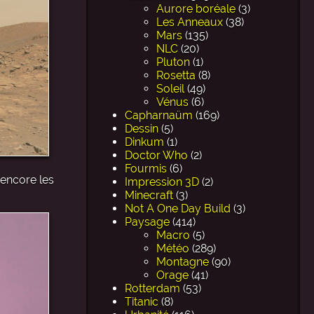
Aurore boréale
(3)
Les Anneaux
(38)
Mars
(135)
NLC
(20)
Pluton
(1)
Rosetta
(8)
Soleil
(49)
Vénus
(6)
Capharnaüm
(169)
Dessin
(5)
Dinkum
(1)
Doctor Who
(2)
Fourmis
(6)
 encore les
Impression 3D
(2)
Minecraft
(3)
Not A One Day Build
(3)
Paysage
(414)
Macro
(5)
Météo
(289)
Montagne
(90)
Orage
(41)
Rotterdam
(53)
Titanic
(8)