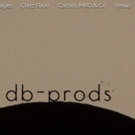
mages
Chez Flickr
Cassini, MRO & Co
Vénus