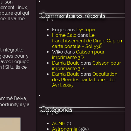
du son
nement Linux,
apture qui qui
Commentaires récents
ée. Il va me
Euge
dans
Dystopia
Home Calc
dans
Le
franchissement de Dingo Gap en
carte postale – Sol 538
’intégralité
Wiko
dans
Caisson pour
giques pour y
imprimante 3D
s avec l’équipe
Damia Bouic
dans
Caisson pour
 Si tu lis ce
imprimante 3D
Damia Bouic
dans
Occultation
des Pléiades par la Lune – 1er
Avril 2025
 nommé Belva,
rtunity il y a
Catégories
ACNH
(1)
Astronomie
(385)