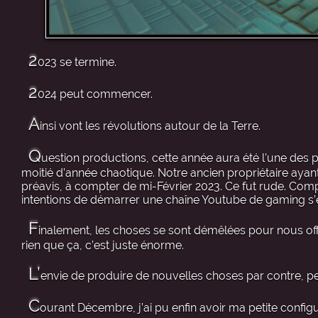
2
023 se termine.
2
024 peut commencer.
A
insi vont les révolutions autour de la Terre.
Q
uestion productions, cette année aura été l’une des p
moitié d’année chaotique. Notre ancien propriétaire aya
préavis, à compter de mi-Février 2023. Ce fut rude. Compl
intentions de démarrer une chaîne Youtube de gaming s’
F
inalement, les choses se sont démêlées pour nous offr
rien que ça, c’est juste énorme.
L’
envie de produire de nouvelles choses par contre, pe
C
ourant Décembre, j’ai pu enfin avoir ma petite configu