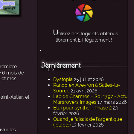
U
tilisez des logiciels obtenus
librement ET légalement !
Dernièrement
première
e 6 mois de
, et mes
Dystopia
25 juillet 2026
Rando en Aveyron à Salles-la-
Source
21 avril 2026
Lac de Charmes – Sol 1797 • Actu
int-Astier, et
Marsrovers Images
17 mars 2026
Étui pour synthé – Phase 2
23
février 2026
Quand je faisais de l’argentique
(jetable)
13 février 2026
vrir les