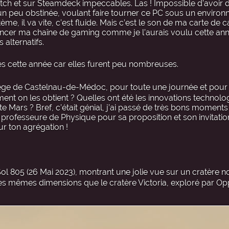
itch et sur Steamdeck impeccables. Las ! Impossible d’avoir 
un peu obstinée, voulant faire tourner ce PC sous un environ
, il va vite, c’est fluide. Mais c’est le son de ma carte de c
lancer ma chaîne de gaming comme je l’aurais voulu cette ann
alternatifs.
és cette année car elles furent peu nombreuses.
ollège de Castelnau-de-Médoc, pour toute une journée et pour l
t on les obtient ? Quelles ont été les innovations technolo
nète Mars ? Bref, c’était génial, j’ai passé de très bons moment
ofesseure de Physique pour sa proposition et son invitation !
r ton agrégation !
l 805 (26 Mai 2023), montrant une jolie vue sur un cratère
s mêmes dimensions que le cratère Victoria, exploré par Oppo