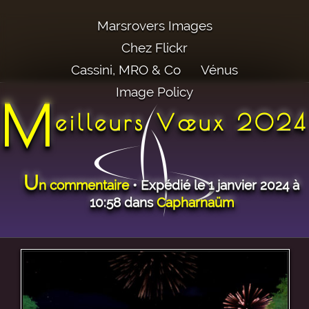
Marsrovers Images
Chez Flickr
Cassini, MRO & Co
Vénus
Image Policy
M
eilleurs Vœux 2024
U
n commentaire
• Expédié le 1 janvier 2024 à
10:58 dans
Capharnaüm