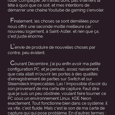
rude. Compliqué. Je n’avais donc pas vraiment la
tête à quoi que ce soit, et mes intentions de
démarrer une chaîne Youtube de gaming s’envoler.
F
inalement, les choses se sont démêlées pour
nous offrir une seconde moitié meilleure car :
nouveau logement, à Saint-Astier, et rien que ça,
c’est juste énorme.
L’
envie de produire de nouvelles choses par
contre, peu évident.
C
ourant Décembre, j’ai pu enfin avoir ma petite
configuration PC, et je pensais, assez naïvement,
que cela allait m’ouvrir les portes à des qualités
d’enregistrement de parties sur Switch et sur
Steamdeck impeccables. Las ! Impossible d’avoir du
son provenant de ma carte de capture. Faut dire
que je suis un peu obstinée, voulant faire tourner ce
PC sous un environnement Linux, KDE Neon
exactement. Tout fonctionne bien dans ce système, il
va vite, c’est fluide. Mais c’est le son de ma carte de
capture qui qui pose problème. En d’autres termes :