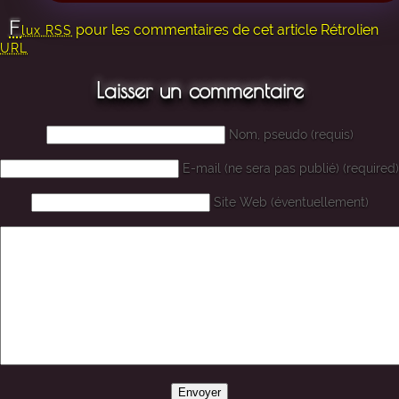
F
pour les commentaires de cet article
Rétrolien
lux RSS
URL
Laisser un commentaire
Nom, pseudo (requis)
E-mail (ne sera pas publié) (required)
Site Web (éventuellement)