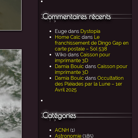
Commentaires récents
Euge
dans
Dystopia
Home Calc
dans
Le
franchissement de Dingo Gap en
carte postale – Sol 538
Wiko
dans
Caisson pour
imprimante 3D
Damia Bouic
dans
Caisson pour
imprimante 3D
Damia Bouic
dans
Occultation
des Pléiades par la Lune – 1er
Avril 2025
Catégories
ACNH
(1)
Astronomie
(385)