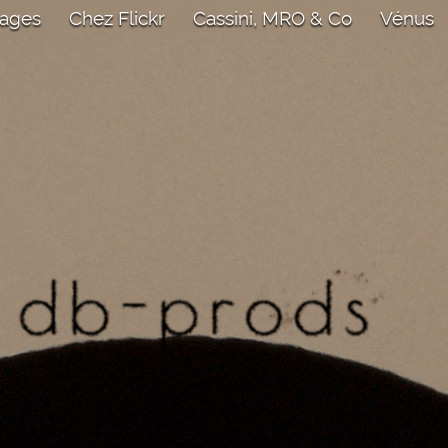
mages
Chez Flickr
Cassini, MRO & Co
Vénus