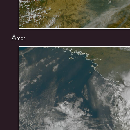
A
mer.