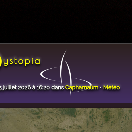
D
ystopia
 juillet 2026 à 16:20 dans
Capharnaüm
•
Météo