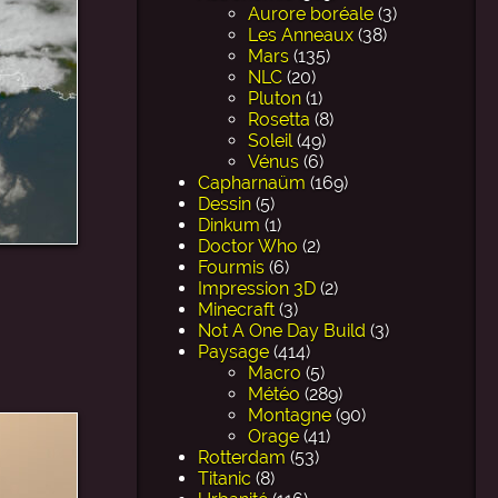
Aurore boréale
(3)
Les Anneaux
(38)
Mars
(135)
NLC
(20)
Pluton
(1)
Rosetta
(8)
Soleil
(49)
Vénus
(6)
Capharnaüm
(169)
Dessin
(5)
Dinkum
(1)
Doctor Who
(2)
Fourmis
(6)
Impression 3D
(2)
Minecraft
(3)
Not A One Day Build
(3)
Paysage
(414)
Macro
(5)
Météo
(289)
Montagne
(90)
Orage
(41)
Rotterdam
(53)
Titanic
(8)