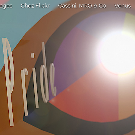
mages
Chez Flickr
Cassini, MRO & Co
Vénus