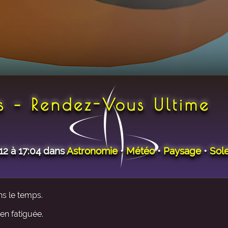
s – Rendez-Vous Ultime
012 à 17:04 dans
Astronomie
•
Météo
•
Paysage
•
Sole
ns le temps.
ien fatiguée.