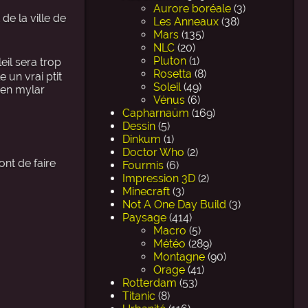
Aurore boréale
(3)
de la ville de
Les Anneaux
(38)
Mars
(135)
NLC
(20)
Pluton
(1)
eil sera trop
Rosetta
(8)
 un vrai ptit
Soleil
(49)
 en mylar
Vénus
(6)
Capharnaüm
(169)
Dessin
(5)
Dinkum
(1)
Doctor Who
(2)
ont de faire
Fourmis
(6)
Impression 3D
(2)
Minecraft
(3)
Not A One Day Build
(3)
Paysage
(414)
Macro
(5)
Météo
(289)
Montagne
(90)
Orage
(41)
Rotterdam
(53)
Titanic
(8)