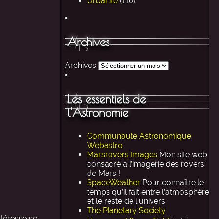
Urbanité
(116)
Archives
Archives
Les essentiels de
l'Astronomie
Communauté Astronomique
Webastro
Marsrovers Images
Mon site web
consacré à l’imagerie des rovers
de Mars !
SpaceWeather
Pour connaître le
temps qu’il fait entre l’atmosphère
et le reste de l’univers
The Planetary Society
ntéresse se