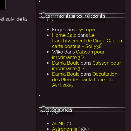
Commentaires récents
t suivi de la
Euge
dans
Dystopia
Home Calc
dans
Le
franchissement de Dingo Gap en
carte postale – Sol 538
Wiko
dans
Caisson pour
imprimante 3D
Damia Bouic
dans
Caisson pour
imprimante 3D
Damia Bouic
dans
Occultation
des Pléiades par la Lune – 1er
Avril 2025
Catégories
ACNH
(1)
Astronomie
(385)