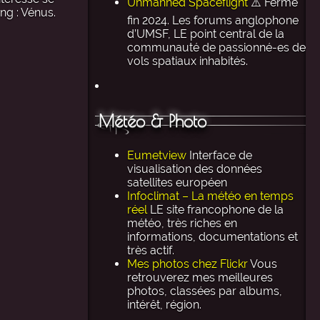
Unmanned Spaceflight
⚠️ Ferme
ng : Vénus.
fin 2024. Les forums anglophone
d’UMSF, LE point central de la
communauté de passionné-es de
vols spatiaux inhabités.
Météo & Photo
Eumetview
Interface de
visualisation des données
satellites européen
Infoclimat – La météo en temps
réel
LE site francophone de la
météo, très riches en
informations, documentations et
très actif.
Mes photos chez Flickr
Vous
retrouverez mes meilleures
photos, classées par albums,
intérêt, région.