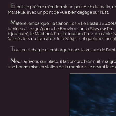
E
t puis je préfère m’endormir un peu. A 4h du matin, un
Marseille, avec un point de vue bien dégagé sur l’Est.
M
atériel embarqué : le Canon Eos « Le Bestiau » 400D (
lumineux), le 130/900 « Le Bouzin » sur sa Skyview Pro, pa
bijou hum), le Macbook Pro, la Toucam Pro2, du câble (ra
(utilisés lors du transit de Juin 2004 !!!), et quelques brico
T
out ceci chargé et embarqué dans la voiture de l’ami.
N
ous arrivons sur place, il fait encore bien nuit, mal
une bonne mise en station de la monture. Je devrai faire 