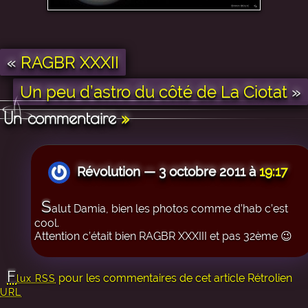
«
RAGBR XXXII
Un peu d’astro du côté de La Ciotat
»
Un commentaire
»
Révolution — 3 octobre 2011 à
19:17
S
alut Damia, bien les photos comme d’hab c’est
cool.
Attention c’était bien RAGBR XXXIII et pas 32ème 😉
F
pour les commentaires de cet article
Rétrolien
lux RSS
URL