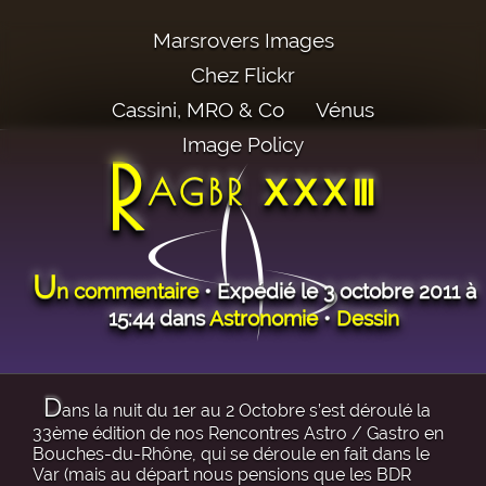
Marsrovers Images
Chez Flickr
Cassini, MRO & Co
Vénus
Image Policy
R
AGBR ⅩⅩⅩⅢ
U
n commentaire
• Expédié le 3 octobre 2011 à
15:44 dans
Astronomie
•
Dessin
D
ans la nuit du 1er au 2 Octobre s’est déroulé la
33ème édition de nos Rencontres Astro / Gastro en
Bouches-du-Rhône, qui se déroule en fait dans le
Var (mais au départ nous pensions que les BDR