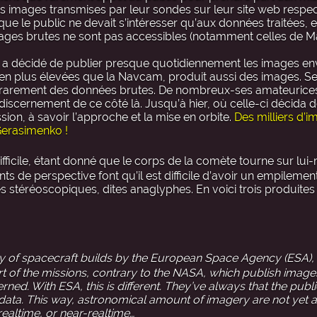
es images transmises par leur sondes sur leur site web respec
que le public ne devait s’intéresser qu’aux données traitées, e
mages brutes ne sont pas accessibles (notamment celles de M
m a décidé de publier presque quotidiennement les images e
ien plus élevées que la Navcam, produit aussi des images. 
ité, rarement des données brutes. De nombreux-ses amateuri
iscernement de ce côté là. Jusqu’à hier, où celle-ci décida d
ion, à savoir l’approche et la mise en orbite.
Des milliers d’
Gerasimenko !
difficile, étant donné que le corps de la comète tourne sur lu
 de perspective font qu’il est difficile d’avoir un empilement
stéréoscopiques, dites anaglyphes. En voici trois produites 
ery of spacecraft builds by the European Space Agency (ESA),
art of the missions, contrary to the NASA, which publish imag
ed. With ESA, this is different. They’ve always that the publ
 data. This way, astronomical amount of imagery are not yet 
realtime, or near-realtime…