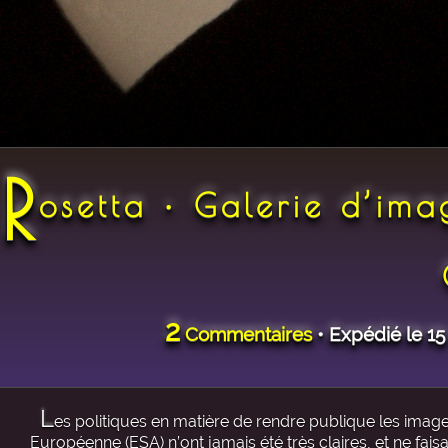
R
osetta • Galerie d’im
2
Commentaires
• Expédié le 1
L
es politiques en matière de rendre publique les image
Européenne (ESA) n’ont jamais été très claires, et ne fai