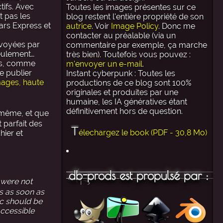
tifs. Avec
Toutes les images présentes sur ce
t pas les
blog restent l'entière propriété de son
ars Express et
autrice
. Voir
Image Policy
. Donc me
contacter au préalable (via un
nvoyées par
commentaire par exemple, ça marche
Seulement…
très bien). Toutefois vous pouvez :
ces, comme
m'envoyer un e-mail
.
e publier
Instant cyberpunk : Toutes les
images, haute
productions de ce blog sont 100%
originales et produites par une
humaine, les IA génératives étant
définitivement hors de question.
i-même, et que
 parfait des
T
élechargez le book (PDF - 30,8 Mo)
hier et
db-prods est propulsé par :
 were not
es as soon as
ic should be
accessible