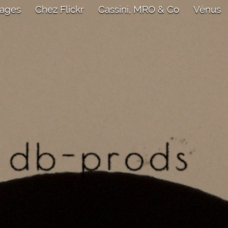
mages
Chez Flickr
Cassini, MRO & Co
Vénus