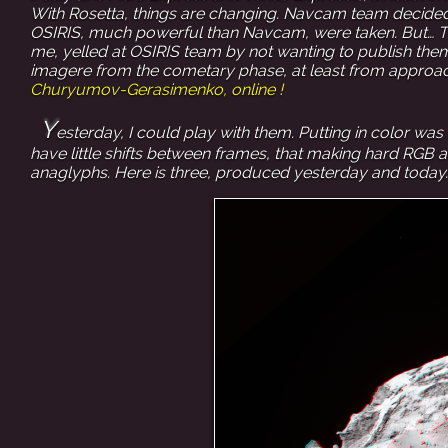
With Rosetta, things are changing. Navcam team decided 
OSIRIS, much powerful than Navcam, were taken. But… This
me, yelled at OSIRIS team by not wanting to publish them
imagere from the cometary phase, at least from approach
Churyumov-Gerasimenko, online !
Y
esterday, I could play with them. Putting in color was h
have little shifts between frames, that making hard RGB a
anaglyphs. Here is three, produced yesterday and today.