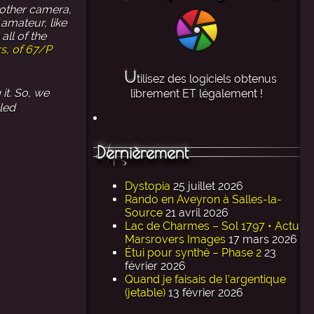
 other camera,
amateur, like
ll of the
rs, of 67/P
U
tilisez des logiciels obtenus
it. So, we
librement ET légalement !
lled
Dernièrement
Dystopia
25 juillet 2026
Rando en Aveyron à Salles-la-
Source
21 avril 2026
Lac de Charmes – Sol 1797 • Actu
Marsrovers Images
17 mars 2026
Étui pour synthé – Phase 2
23
février 2026
Quand je faisais de l’argentique
(jetable)
13 février 2026