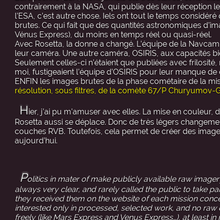
contrairement à la NASA, qui publie dès leur réception l
l’ESA, c’est autre chose. Iels ont tout le temps considéré 
brutes. Ce qui fait que des quantités astronomiques d’i
Vénus Express), du moins en temps réel ou quasi-réel.
Avec Rosetta, la donne a changé. L’équipe de la Navca
leur caméra. Une autre caméra, OSIRIS, aux capacités b
Seulement celles-ci n’étaient que publiées avec frilos
moi, fustigeaient l’équipe d’OSIRIS pour leur manque de d
ENFIN les images brutes de la phase cométaire de la miss
résolution, sous filtres, de la comète 67/P Churyumov-
H
ier, j’ai pu m’amuser avec elles. La mise en couleur, 
Rosetta aussi se déplace. Donc de très légers changements
couches RVB. Toutefois, cela permet de créer des images 
aujourd’hui.
P
olitics in mater of make publicly available raw imag
always very clear, and rarely called the public to take p
they received them on the website of each mission concern
interested only in processed, selected work, and no raw
freely (like Mars Express and Venus Express…), at least in 