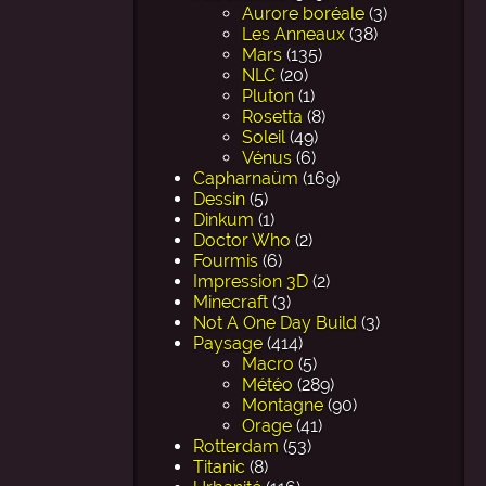
Aurore boréale
(3)
Les Anneaux
(38)
Mars
(135)
NLC
(20)
Pluton
(1)
Rosetta
(8)
Soleil
(49)
Vénus
(6)
Capharnaüm
(169)
Dessin
(5)
Dinkum
(1)
Doctor Who
(2)
Fourmis
(6)
Impression 3D
(2)
Minecraft
(3)
Not A One Day Build
(3)
Paysage
(414)
Macro
(5)
Météo
(289)
Montagne
(90)
Orage
(41)
Rotterdam
(53)
Titanic
(8)