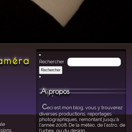
caméra
Rechercher :
A propos
C
eci est mon blog, vous y trouverez
diverses productions, reportages
photographiques, remontant jusqu'à
ale
l'année 2008. De la météo, de l'astro, de
sions,
l'urbex, ou du design.