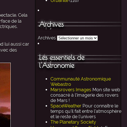
Urbanité
(116)
pectacle. Cela
rface de la
Archives
ctriques.
Archives
 lui aussi car
 avec des
Les essentiels de
l'Astronomie
Communauté Astronomique
Webastro
Marsrovers Images
Mon site web
consacré à l’imagerie des rovers
de Mars !
SpaceWeather
Pour connaître le
temps qu’il fait entre l’atmosphère
et le reste de l’univers
The Planetary Society