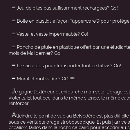
–
Jeu de piles pas suffisamment rechargées? Go!
–
Boite en plastique façon Tupperware© pour protéger 
–
Veste, et veste imperméable? Go!
–
Poncho de pluie en plastique offert par une étudia
mois de Mai dernier? Go!
–
Le sac à dos pour transporter tout ce fatras? Go!
–
Moral et motivation? GO!!!!!!
J
e gagne l’extérieur et enfourche mon vélo. L’orage est 
violents. Et tout ceci dans le même silence, le même c
renforcer.
A
tteindre le point de vue au Belvédère est plus diffici
sous ce véritable orage stroboscopique. Et puis j’arrive 
escaliers taillés dans la roche calcaire pour accéder au