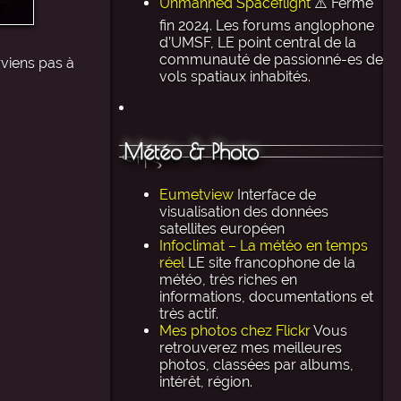
Unmanned Spaceflight
⚠️ Ferme
fin 2024. Les forums anglophone
d’UMSF, LE point central de la
communauté de passionné-es de
rviens pas à
vols spatiaux inhabités.
Météo & Photo
Eumetview
Interface de
visualisation des données
satellites européen
Infoclimat – La météo en temps
réel
LE site francophone de la
météo, très riches en
informations, documentations et
très actif.
Mes photos chez Flickr
Vous
retrouverez mes meilleures
photos, classées par albums,
intérêt, région.