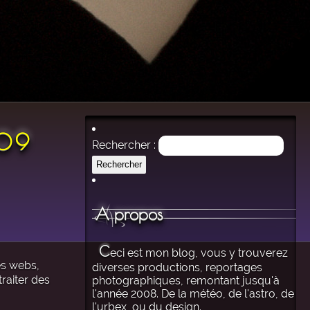
009
Rechercher :
A propos
C
eci est mon blog, vous y trouverez
es webs,
diverses productions, reportages
raiter des
photographiques, remontant jusqu'à
l'année 2008. De la météo, de l'astro, de
l'urbex, ou du design.