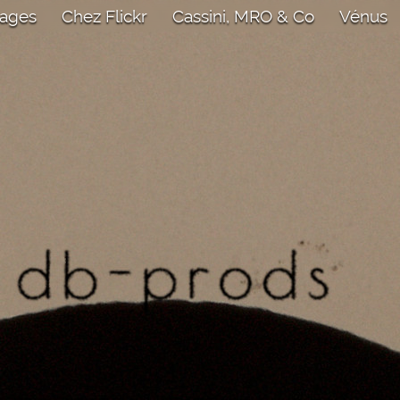
mages
Chez Flickr
Cassini, MRO & Co
Vénus