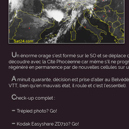
U
n énorme orage s’est formé sur le SO et se déplace 
découdre avec la Cité Phocéenne car même s’il ne progres
régénéré en permanence par de nouvelles cellules sur u
A
minuit quarante, décision est prise d’aller au Belvédè
VTT, bien qu’en mauvais état, il roule et c’est l’essentiel).
C
heck-up complet :
–
Trépied photo? Go!
–
Kodak Easyshare ZD710? Go!