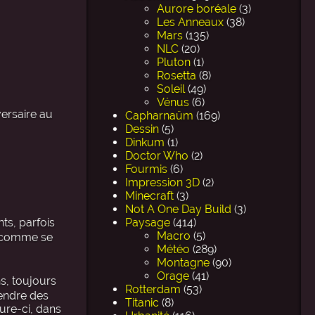
Aurore boréale
(3)
Les Anneaux
(38)
Mars
(135)
NLC
(20)
Pluton
(1)
Rosetta
(8)
Soleil
(49)
Vénus
(6)
ersaire au
Capharnaüm
(169)
Dessin
(5)
Dinkum
(1)
Doctor Who
(2)
Fourmis
(6)
Impression 3D
(2)
Minecraft
(3)
Not A One Day Build
(3)
ts, parfois
Paysage
(414)
Macro
(5)
e comme se
Météo
(289)
Montagne
(90)
Orage
(41)
ns, toujours
Rotterdam
(53)
rendre des
Titanic
(8)
ure-ci, dans