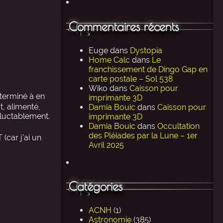
Commentaires récents
Euge
dans
Dystopia
Home Calc
dans
Le
franchissement de Dingo Gap en
carte postale – Sol 538
Wiko
dans
Caisson pour
terminé à en
imprimante 3D
, alimenté,
Damia Bouic
dans
Caisson pour
éluctablement.
imprimante 3D
Damia Bouic
dans
Occultation
des Pléiades par la Lune – 1er
(car j’ai un
Avril 2025
Catégories
ACNH
(1)
Astronomie
(385)