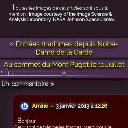
T
outes les images de cet articles sont sous la
mention :
Image courtesy of the Image Science &
Analysis Laboratory, NASA Johnson Space Center.
«
Entrées maritimes depuis Notre-
Dame de la Garde
Au sommet du Mont Puget le 11 Juillet
»
Un commentaire
»
Amine
— 3 janvier 2013 à
12:26
B
onjour,
Ceux sont de très belles images. Merci pour le