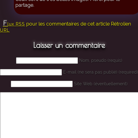
partage.
F
pour les commentaires de cet article
Rétrolien
lux RSS
URL
Laisser un commentaire
Nom, pseudo (requis)
E-mail (ne sera pas publié) (required)
Site Web (éventuellement)