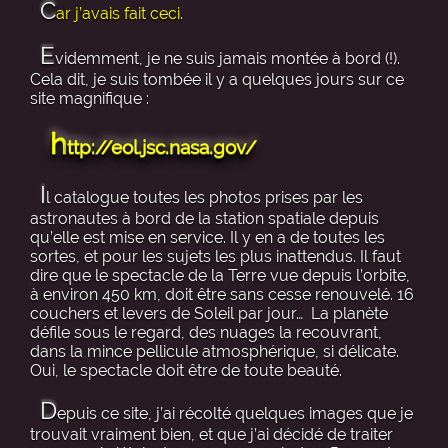
C
ar j’avais fait ceci
.
E
videmment, je ne suis jamais montée à bord (!).
Cela dit, je suis tombée il y a quelques jours sur ce
site magnifique :
h
ttp://eol.jsc.nasa.gov/
I
l catalogue toutes les photos prises par les
astronautes à bord de la station spatiale depuis
qu’elle est mise en service. Il y en a de toutes les
sortes, et pour les sujets les plus inattendus. Il faut
dire que le spectacle de la Terre vue depuis l’orbite,
à environ 450 km, doit être sans cesse renouvelé. 16
couchers et levers de Soleil par jour… La planète
défile sous le regard, des nuages la recouvrant,
dans la mince pellicule atmosphérique, si délicate.
Oui, le spectacle doit être de toute beauté.
D
epuis ce site, j’ai récolté quelques images que je
trouvait vraiment bien, et que j’ai décidé de traiter