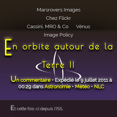
Marsrovers Images
Chez Flickr
Cassini, MRO & Co
Vénus
Image Policy
E
n orbite autour de la
Terre II
U
n commentaire
• Expédié le 9 juillet 2011 à
00:29 dans
Astronomie
•
Météo
•
NLC
E
t cette fois-ci depuis l’ISS.