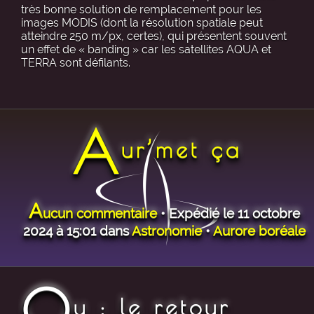
très bonne solution de remplacement pour les
images MODIS (dont la résolution spatiale peut
atteindre 250 m/px, certes), qui présentent souvent
un effet de « banding » car les satellites AQUA et
TERRA sont défilants.
A
ur’met ça
A
ucun commentaire
• Expédié le 11 octobre
2024 à 15:01 dans
Astronomie
•
Aurore boréale
O
u : le retour