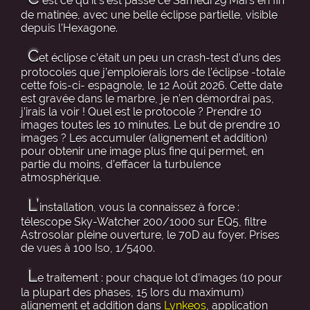
est ce qu’il s’est passé ce Samedi 29 Mars en fin
de matinée, avec une belle éclipse partielle, visible
depuis l’Hexagone.
C
et éclipse c’était un peu un crash-test d’uns des
protocoles que j’emploierais lors de l’éclipse -totale
cette fois-ci- espagnole, le 12 Août 2026. Cette date
est gravée dans le marbre, je n’en démordrai pas,
j’irais la voir ! Quel est le protocole ? Prendre 10
images toutes les 10 minutes. Le but de prendre 10
images ? Les accumuler (alignement et addition)
pour obtenir une image plus fine qui permet, en
partie du moins, d’effacer la turbulence
atmosphérique.
L’
installation, vous la connaissez à force :
télescope Sky-Watcher 200/1000 sur EQ5, filtre
Astrosolar pleine ouverture, le 70D au foyer. Prises
de vues à 100 Iso, 1/5400.
L
e traitement : pour chaque lot d’images (10 pour
la plupart des phases, 15 lors du maximum)
alignement et addition dans
Lynkeos
, application