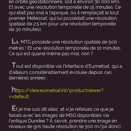
en orbite géostationnaire, soit à environ 36 000 km).
Et avec une résolution temporelle de 15 minutes. Ce
qui était pas mal à l’époque, où il remplaçait le tout
premier Météosat, qui lui possédait une résolution
spatiale de 2.5 km pour une résolution temporelle
de 30 minutes).
L
à, MTG possède une résolution spatiale de 500
mètres ! Et une résolution temporelle de 10 minutes.
Ce qui est quand même pas mal, non ?
T
out est disponible via l’interface d’Eumetsat, qui a
d’ailleurs considérablement évoluée depuis ces
dernières années :
h
ttps://view.eumetsat.int/productviewer?
v=default
E
t je me suis dit allez, et si je refaisais ce que je
faisais avec les images de MSG disponibles via
l’antique Dundee ? A savoir, prendre une image en
niveaux de gris haute résolution (le 500 m/px donc)