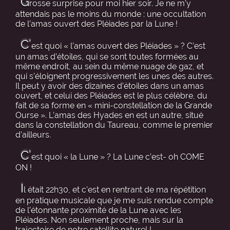
G
rosse surprise pour moi hier soir. Je ne m’y
attendais pas le moins du monde : une occultation
de l’amas ouvert des Pléiades par la Lune !
C’
est quoi « l’amas ouvert des Pléiades » ? C’est
un amas d’étoiles, qui se sont toutes formées au
même endroit, au sein du même nuage de gaz, et
qui s’éloignent progressivement les unes des autres.
Il peut y avoir des dizaines d’étoiles dans un amas
ouvert, et celui des Pléiades est le plus célèbre, du
fait de sa forme en « mini-constellation de la Grande
Ourse ». L’amas des Hyades en est un autre, situé
dans la constellation du Taureau, comme le premier
d’ailleurs.
C’
est quoi « la Lune » ? La Lune c’est- oh COME
ON !
I
l était 22h30, et c’est en rentrant de ma répétition
en pratique musicale que je me suis rendue compte
de l’étonnante proximité de la Lune avec les
Pléiades. Non seulement proche, mais sur la
trajectoire de notre satellite naturel !