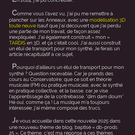
n 2024, j’ai pu concrétiser.
C
omme vous l’avez vu, j’ai pu me remettre à
plancher sur les Anneaux, avec une
modélisation 3D
toute neuve
(sauf que j’ai découvert que j’ai perdu
une partie de mon travail, de façon assez
inexpliquée). J’ai également construit « mon »
TARDIS
en 3D, et ça c’était cool. J’ai aussi construit
un étui de transport pour mon synthé. Je ferais un
article récapitulatif à ce sujet.
P
ourquoi d’ailleurs un étui de transport pour mon
synthé ? Question recevable. Car je prends des
cours au Conservatoire, que ce soit en théorie
musicale (FM) ou pratique musicale, avec le synthé
en pratique collective, et la basse, car je vise
l’apprentissage de la contrebasse. *dim dam doum*
Hé oui, comme ça ! La musique m’a toujours
intéressée, j’ai même composé des trucs.
J
e vous accueille dans cette nouvelle 2025 dans
une nouveau thème de blog, baptisé « db-prods
25 ». Ce thème, c’est ma réponse à ces thèmes