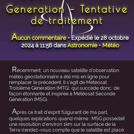
Generation – Tentative
de traitement
A
ucun commentaire
• Expédié le 28 octobre
2024 à 11:56 dans
Astronomie
•
Météo
R
écemment, un nouveau satellite d’observation
météo géostationnaire a été mis en ligne pour
remplacer le précédent. Il s’agit de Météosat
Troisième Génération (MTG), qui succède donc, de
façon étonnante et inspirée à Météosat Seconde
Génération (MSG).
A
près ce trait d’esprit fulgurant de ma part,
quelques explications quand même : MSG possédait
une résolution d’environ 1km sur la surface de la
Terre (rendez-vous compte que le satellite est placé