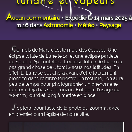
lunaire et vapeurs
A
ucun commentaire
• Expédié le 14 mars 2025 à
11:16 dans
Astronomie
•
Météo
•
Paysage
C
e mois de Mars c’est le mois des éclipses. Une
éclipse totale de Lune le 14, et une éclipse partielle
de Soleil le 29. Toutefois… L’éclipse totale de Lune n’a
pas grand chose de « total » sous nos latitudes. En
effet, la Lune se couchera avant d’être totalement
plongée dans l’ombre terrestre. En résumé, l’on aura
peu de temps pour photographier un phénomène
qui sera déjà bas sur l’horizon. Exit donc l’usage du
200mm, lourd et long à mettre en place.
J’
opterai pour juste de la photo au 200mm, avec
en premier plan l’église de notre ville.