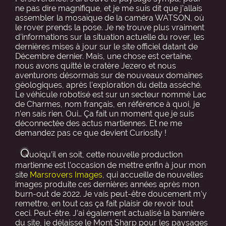
ne pas dire magnifique, et je me suis dit que j’allais
assembler la mosaïque de la caméra WATSON, où
le rover prends la pose. Je ne trouve plus vraiment
d’informations sur la situation actuelle du rover, les
dernières mises à jour sur le site officiel datant de
Décembre dernier. Mais, une chose est certaine,
nous avons quitté le cratère Jezero et nous
aventurons désormais sur de nouveaux domaines
géologiques, après l’exploration du delta asséché.
Le véhicule robotisé est sur un secteur nommé Lac
de Charmes, nom français, en référence à quoi, je
n’en sais rien. Oui… Ça fait un moment que je suis
déconnectée des actus martiennes. Et ne me
demandez pas ce que devient Curiosity !
Q
uoiqu’il en soit, cette nouvelle production
martienne est l’occasion de mettre enfin à jour mon
site
Marsrovers Images
, qui accueille de nouvelles
images produite ces dernières années après mon
burn-out de 2022. Je vais peut-être doucement m’y
remettre, en tout cas ça fait plaisir de revoir tout
ceci. Peut-être. J’ai également actualisé la bannière
du site, je délaisse le Mont Sharp pour les paysages