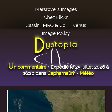
Marsrovers Images
Chez Flickr
Cassini, MRO & Co
Vénus
Image Policy
D
ystopia
U
n commentaire
• Expédié le 25 juillet 2026 à
16:20 dans
Capharnaüm
•
Météo