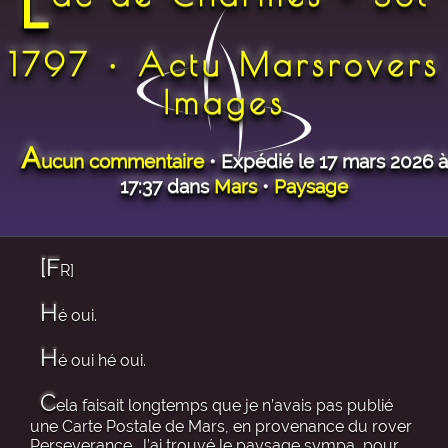
1797 • Actu Marsrovers
Images
A
ucun commentaire
• Expédié le 17 mars 2026 à
17:37 dans
Mars
•
Paysage
[F
R]
H
é oui.
H
é oui hé oui.
C
ela faisait longtemps que je n’avais pas publié
une Carte Postale de Mars, en provenance du rover
Perseverance. J’ai trouvé le paysage sympa, pour