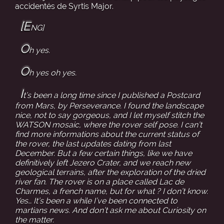
accidentés de Syrtis Major.
[E
NG]
O
h yes.
O
h yes oh yes.
I
t’s been a long time since I published a Postcard
from Mars, by Perseverance. I found the landscape
nice, not to say gorgeous, and I let myself stitch the
WATSON mosaic, where the rover self pose. I can’t
find more informations about the current status of
the rover, the last updates dating from last
December. But a few certain things, like we have
definitively left Jezero Crater, and we reach new
geological terrains, after the exploration of the dried
river fan. The rover is on a place called Lac de
Charmes, a french name, but for what ? I don’t know.
Yes… It’s been a while I’ve been connected to
martians news. And don’t ask me about Curiosity on
the matter.