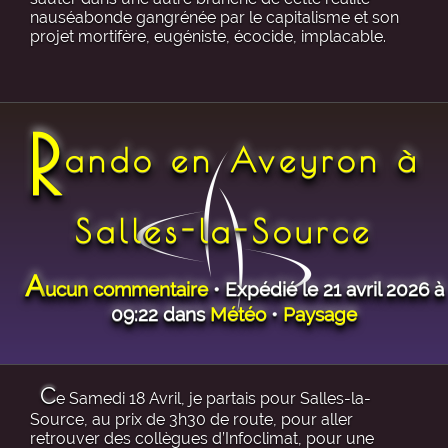
nauséabonde gangrénée par le capitalisme et son
projet mortifère, eugéniste, écocide, implacable.
R
ando en Aveyron à
Salles-la-Source
A
ucun commentaire
• Expédié le 21 avril 2026 à
09:22 dans
Météo
•
Paysage
C
e Samedi 18 Avril, je partais pour Salles-la-
Source, au prix de 3h30 de route, pour aller
retrouver des collègues d’Infoclimat, pour une