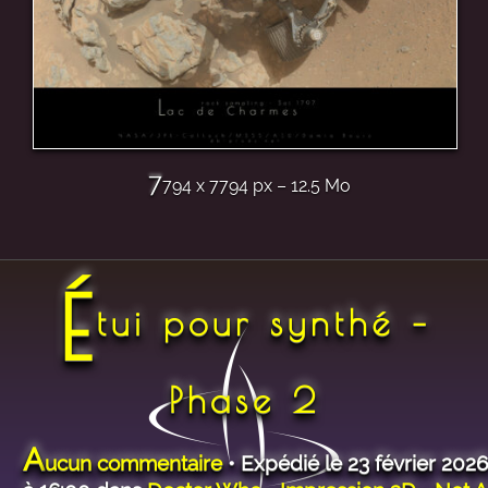
7
794 x 7794 px – 12.5 Mo
É
tui pour synthé –
Phase 2
A
ucun commentaire
• Expédié le 23 février 2026