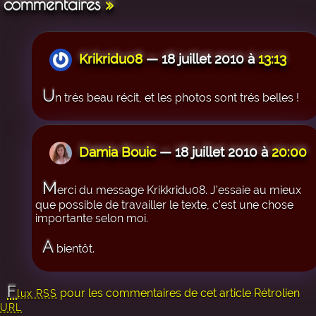
commentaires
»
Krikridu08
— 18 juillet 2010 à
13:13
U
n trés beau récit, et les photos sont trés belles !
Damia Bouic
— 18 juillet 2010 à
20:00
M
erci du message Krikkridu08. J’essaie au mieux
que possible de travailler le texte, c’est une chose
importante selon moi.
A
bientôt.
F
pour les commentaires de cet article
Rétrolien
lux RSS
URL