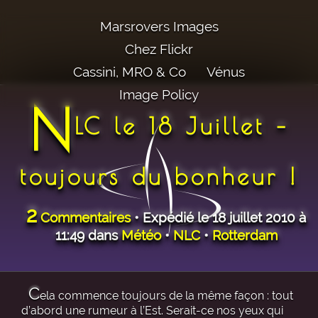
Marsrovers Images
Chez Flickr
Cassini, MRO & Co
Vénus
Image Policy
N
LC le 18 Juillet –
toujours du bonheur !
2
Commentaires
• Expédié le 18 juillet 2010 à
11:49 dans
Météo
•
NLC
•
Rotterdam
C
ela commence toujours de la même façon : tout
d’abord une rumeur à l’Est. Serait-ce nos yeux qui