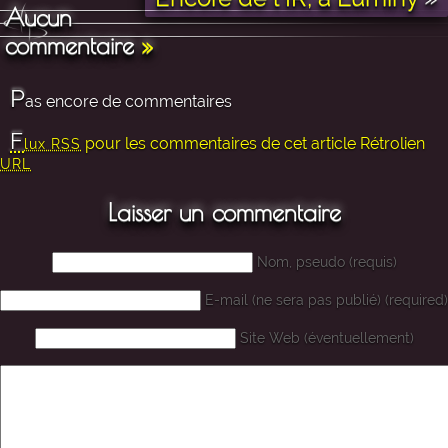
Aucun
commentaire
»
P
as encore de commentaires
F
pour les commentaires de cet article
Rétrolien
lux RSS
URL
Laisser un commentaire
Nom, pseudo (requis)
E-mail (ne sera pas publié) (required)
Site Web (éventuellement)