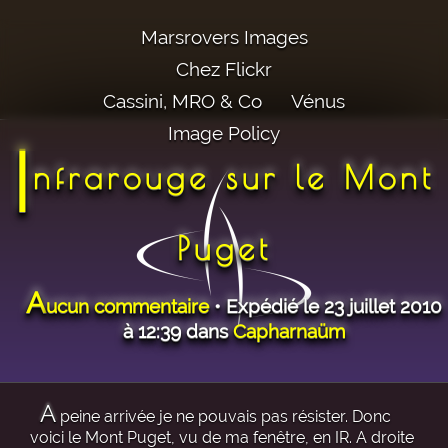
Marsrovers Images
Chez Flickr
Cassini, MRO & Co
Vénus
Image Policy
I
nfrarouge sur le Mont
Puget
A
ucun commentaire
• Expédié le 23 juillet 2010
à 12:39 dans
Capharnaüm
A
peine arrivée je ne pouvais pas résister. Donc
voici le Mont Puget, vu de ma fenêtre, en IR. A droite