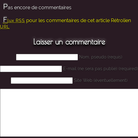
P
as encore de commentaires
F
pour les commentaires de cet article
Rétrolien
lux RSS
URL
Laisser un commentaire
Nom, pseudo (requis)
E-mail (ne sera pas publié) (required)
Site Web (éventuellement)