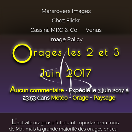
Marsrovers Images
Chez Flickr
Cassini, MRO & Co
Vénus
Image Policy
O
rages les 2 et 3
Juin 2017
A
ucun commentaire
• Expédié le 3 juin 2017 à
23:53 dans
Météo
•
Orage
•
Paysage
L’
activité orageuse fut plutôt importante au mois
de Mai, mais la grande majorité des orages ont eu