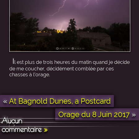
I
l est plus de trois heures du matin quand je décide
de me coucher, décidément comblée par ces
chasses à l’orage.
«
At Bagnold Dunes, a Postcard
Orage du 8 Juin 2017
»
Aucun
commentaire
»