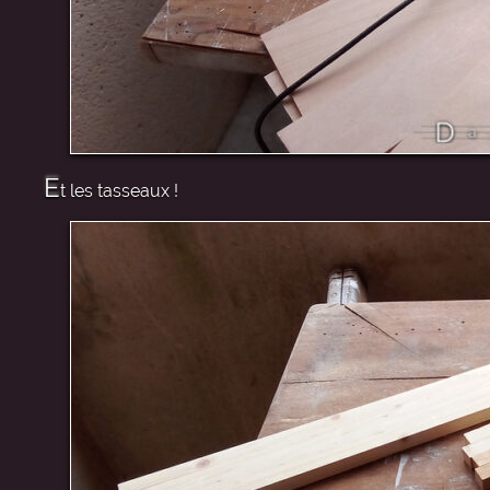
E
t les tasseaux !