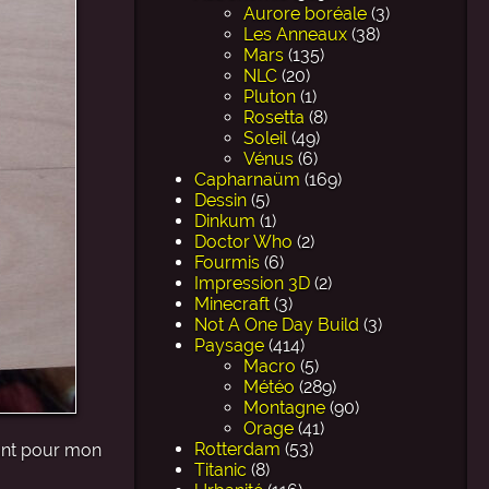
Aurore boréale
(3)
Les Anneaux
(38)
Mars
(135)
NLC
(20)
Pluton
(1)
Rosetta
(8)
Soleil
(49)
Vénus
(6)
Capharnaüm
(169)
Dessin
(5)
Dinkum
(1)
Doctor Who
(2)
Fourmis
(6)
Impression 3D
(2)
Minecraft
(3)
Not A One Day Build
(3)
Paysage
(414)
Macro
(5)
Météo
(289)
Montagne
(90)
Orage
(41)
Rotterdam
(53)
sant pour mon
Titanic
(8)