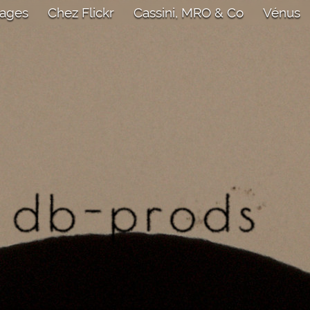
mages
Chez Flickr
Cassini, MRO & Co
Vénus