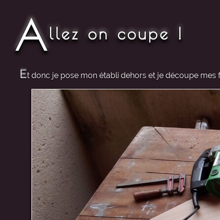
A
llez on coupe !
E
t donc je pose mon établi dehors et je découpe mes fo