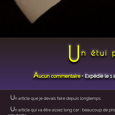
U
n étui
A
ucun commentaire
• Expédié le 1 
U
n article que je devais faire depuis longtemps.
U
n article qui va être assez long car : beaucoup de ph