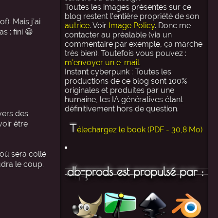
Toutes les images présentes sur ce
blog restent l'entière propriété de son
). Mais j’ai
autrice
. Voir
Image Policy
. Donc me
 : fini 😀
contacter au préalable (via un
commentaire par exemple, ça marche
très bien). Toutefois vous pouvez :
m'envoyer un e-mail
.
Instant cyberpunk : Toutes les
productions de ce blog sont 100%
originales et produites par une
humaine, les IA génératives étant
définitivement hors de question.
vers des
oir être
T
élechargez le book (PDF - 30,8 Mo)
 où sera collé
udra le coup.
db-prods est propulsé par :