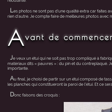
rebutante.
L
es photos ne sont pas d’une qualité extra car faites 
rien d’autre. Je compte faire de meilleures photos avec mon
A
vant de commence
J
e veux un étui qui ne soit pas trop compliqué à fabriq
matériaux dits « pauvres » : du pin et du contreplaqué. Je
importante.
A
u final, je choisi de partir sur un étui composé de t
les planches qui constitueront la paroi de l’étui. Et ce se
D
onc faisons des croquis :