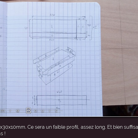
x30x10mm. Ce sera un faible profil, assez long. Et bien suffi
s !