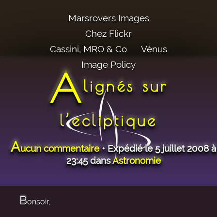
Marsrovers Images
Chez Flickr
Cassini, MRO & Co
Vénus
Image Policy
A
lignés sur
l’ecliptique
A
ucun commentaire
• Expédié le 5 juillet 2008 à
23:45 dans
Astronomie
B
onsoir,