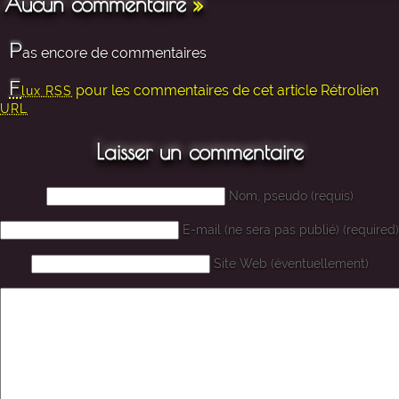
Aucun commentaire
»
P
as encore de commentaires
F
pour les commentaires de cet article
Rétrolien
lux RSS
URL
Laisser un commentaire
Nom, pseudo (requis)
E-mail (ne sera pas publié) (required)
Site Web (éventuellement)