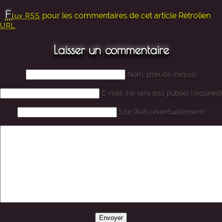
F
pour les commentaires de cet article
Rétrolien
lux RSS
URL
Laisser un commentaire
Nom, pseudo (requis)
E-mail (ne sera pas publié) (required)
Site Web (éventuellement)