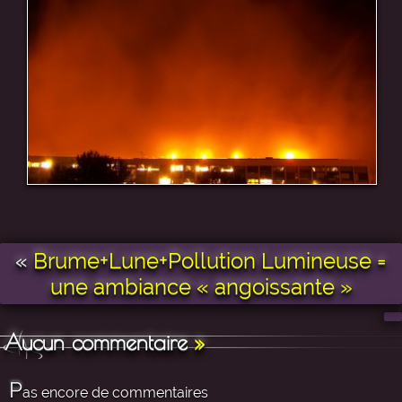
«
Brume+Lune+Pollution Lumineuse =
une ambiance « angoissante »
Aucun commentaire
»
P
as encore de commentaires