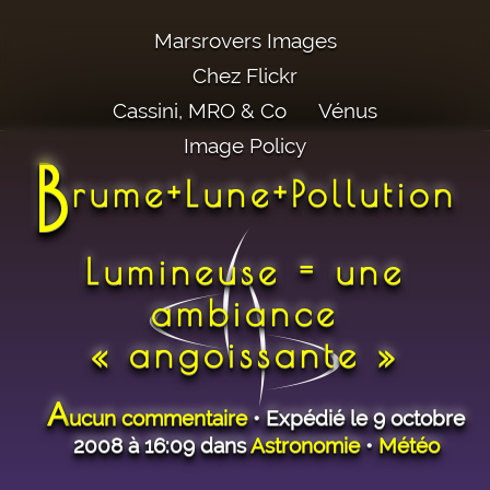
Marsrovers Images
Chez Flickr
Cassini, MRO & Co
Vénus
Image Policy
B
rume+Lune+Pollution
Lumineuse = une
ambiance
« angoissante »
A
ucun commentaire
• Expédié le 9 octobre
2008 à 16:09 dans
Astronomie
•
Météo