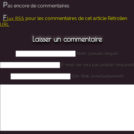
P
as encore de commentaires
F
pour les commentaires de cet article
Rétrolien
lux RSS
URL
Laisser un commentaire
Nom, pseudo (requis)
E-mail (ne sera pas publié) (required)
Site Web (éventuellement)