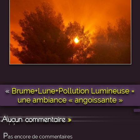
«
Brume+Lune+Pollution Lumineuse =
une ambiance « angoissante »
Aucun commentaire
»
P
as encore de commentaires