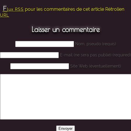
F
pour les commentaires de cet article
Rétrolien
lux RSS
URL
Laisser un commentaire
Nom, pseudo (requis)
E-mail (ne sera pas publié) (required)
Site Web (éventuellement)