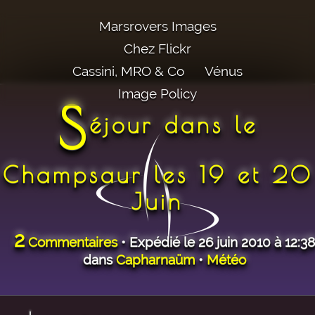
Marsrovers Images
Chez Flickr
Cassini, MRO & Co
Vénus
Image Policy
S
éjour dans le
Champsaur les 19 et 20
Juin
2
Commentaires
• Expédié le 26 juin 2010 à 12:38
dans
Capharnaüm
•
Météo