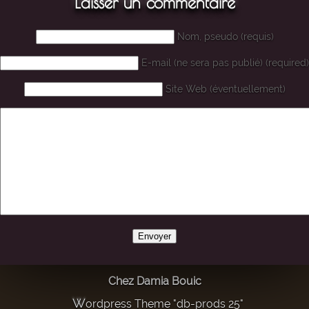
Laisser un commentaire
Nom, pseudo (requis)
E-mail (ne sera pas publié) (required)
Site Web (éventuellement)
Chez Damia Bouic
Wordpress Theme "db-prods 25"