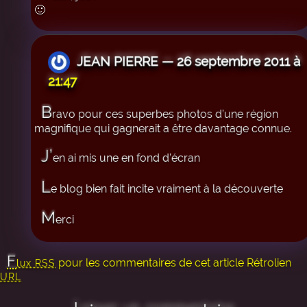
🙂
JEAN PIERRE — 26 septembre 2011 à
21:47
B
ravo pour ces superbes photos d’une région
magnifique qui gagnerait a être davantage connue.
J’
en ai mis une en fond d’écran
L
e blog bien fait incite vraiment à la découverte
M
erci
F
pour les commentaires de cet article
Rétrolien
lux RSS
URL