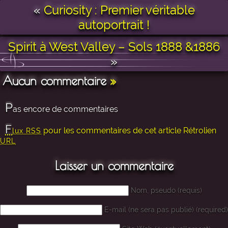
«
Curiosity : Premier véritable
autoportrait !
Spirit à West Valley – Sols 1888 &1886
»
Aucun commentaire
»
P
as encore de commentaires
F
pour les commentaires de cet article
Rétrolien
lux RSS
URL
Laisser un commentaire
Nom, pseudo (requis)
E-mail (ne sera pas publié) (required)