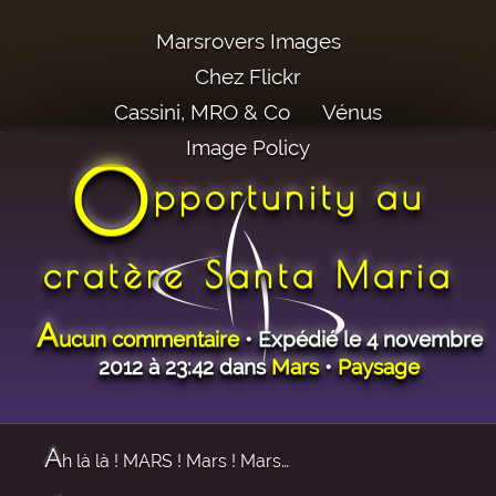
Marsrovers Images
Chez Flickr
Cassini, MRO & Co
Vénus
Image Policy
O
pportunity au
cratère Santa Maria
A
ucun commentaire
• Expédié le 4 novembre
2012 à 23:42 dans
Mars
•
Paysage
A
h là là ! MARS ! Mars ! Mars…