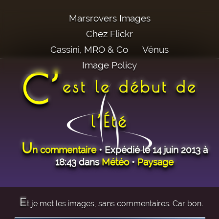
Marsrovers Images
Chez Flickr
Cassini, MRO & Co
Vénus
Image Policy
C’
est le début de
l’Été
U
n commentaire
• Expédié le 14 juin 2013 à
18:43 dans
Météo
•
Paysage
E
t je met les images, sans commentaires. Car bon.