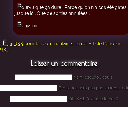
P
ourvu que ça dure ! Parce qu’on n’a pas été gâtés,
jusque là… Que de sorties annulées…
B
enjamin
F
pour les commentaires de cet article
Rétrolien
lux RSS
URL
Laisser un commentaire
Nom, pseudo (requis)
E-mail (ne sera pas publié) (required)
Site Web (éventuellement)