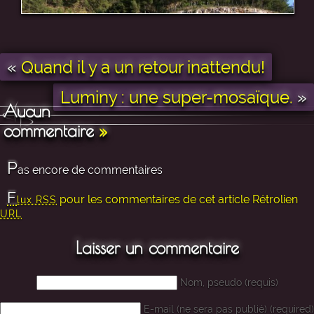
«
Quand il y a un retour inattendu!
Luminy : une super-mosaïque.
»
Aucun
commentaire
»
P
as encore de commentaires
F
pour les commentaires de cet article
Rétrolien
lux RSS
URL
Laisser un commentaire
Nom, pseudo (requis)
E-mail (ne sera pas publié) (required)