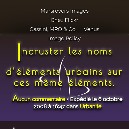
Marsrovers Images
Chez Flickr
Cassini, MRO & Co
Vénus
Image Policy
I
ncruster les noms
d’éléments urbains sur
ces même éléments.
A
ucun commentaire
• Expédié le 6 octobre
2008 à 16:47 dans
Urbanité