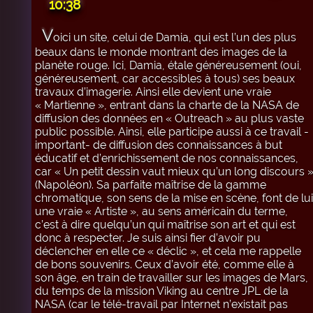
10:38
V
oici un site, celui de Damia, qui est l’un des plus
beaux dans le monde montrant des images de la
planète rouge. Ici, Damia, étale généreusement (oui,
généreusement, car accessibles à tous) ses beaux
travaux d’imagerie. Ainsi elle devient une vraie
« Martienne », entrant dans la charte de la NASA de
diffusion des données en « Outreach » au plus vaste
public possible. Ainsi, elle participe aussi à ce travail -
important- de diffusion des connaissances à but
éducatif et d’enrichissement de nos connaissances,
car « Un petit dessin vaut mieux qu’un long discours 
(Napoléon). Sa parfaite maîtrise de la gamme
chromatique, son sens de la mise en scène, font de lui
une vraie « Artiste », au sens américain du terme,
c’est à dire quelqu’un qui maîtrise son art et qui est
donc à respecter. Je suis ainsi fier d’avoir pu
déclencher en elle ce « déclic », et cela me rappelle
de bons souvenirs. Ceux d’avoir été, comme elle à
son âge, en train de travailler sur les images de Mars,
du temps de la mission Viking au centre JPL de la
NASA (car le télé-travail par Internet n’existait pas