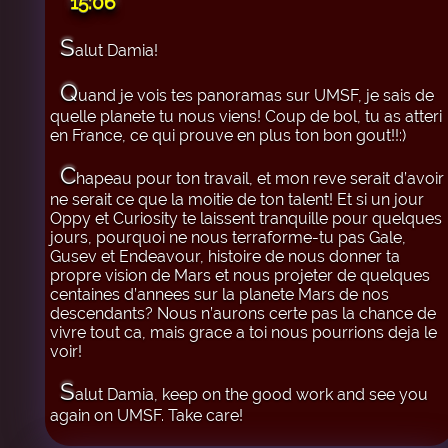
15:06
S
alut Damia!
Q
uand je vois tes panoramas sur UMSF, je sais de
quelle planete tu nous viens! Coup de bol, tu as atteri
en France, ce qui prouve en plus ton bon gout!!:)
C
hapeau pour ton travail, et mon reve serait d’avoir
ne serait ce que la moitie de ton talent! Et si un jour
Oppy et Curiosity te laissent tranquille pour quelques
jours, pourquoi ne nous terraforme-tu pas Gale,
Gusev et Endeavour, histoire de nous donner ta
propre vision de Mars et nous projeter de quelques
centaines d’annees sur la planete Mars de nos
descendants? Nous n’aurons certe pas la chance de
vivre tout ca, mais grace a toi nous pourrions deja le
voir!
S
alut Damia, keep on the good work and see you
again on UMSF. Take care!