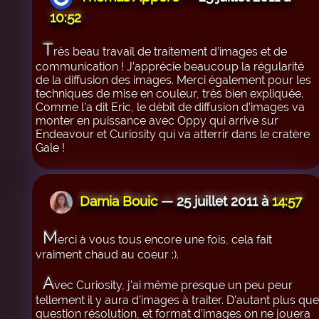
10:52
T
rès beau travail de traitement d’images et de
communication ! J’apprécie beaucoup la régularité
de la diffusion des images. Merci également pour les
techniques de mise en couleur, très bien expliquée.
Comme l’a dit Eric, le débit de diffusion d’images va
monter en puissance avec Oppy qui arrive sur
Endeavour et Curiosity qui va atterrir dans le cratère
Gale !
Damia Bouic
— 25 juillet 2011 à
14:57
M
erci à vous tous encore une fois, cela fait
vraiment chaud au coeur :).
A
vec Curiosity, j’ai même presque un peu peur
tellement il y aura d’images à traiter. D’autant plus que
question résolution, et format d’images on ne jouera