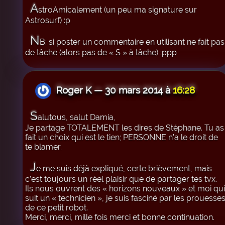
A
stroAmicalement (un peu ma signature sur
Astrosurf) :p
N
B: si poster un commentaire en utilisant ne fait pas
de tâche (alors pas de « S » à tâche) :ppp
Roger K — 30 mars 2014 à
16:28
S
alutous, salut Damia,
Je partage TOTALEMENT les dires de Stéphane. Tu as
fait un choix qui est le tien; PERSONNE n’a le droit de
te blamer.
J
e me suis déjà expliqué, certe brièvement, mais
c’est toujours un réel plaisir que de partager tes tvx.
Ils nous ouvrent des « horizons nouveaux » et moi qui
suit un « technicien », je suis fasciné par les prouesse
de ce petit robot.
Merci, merci, mille fois merci et bonne continuation.