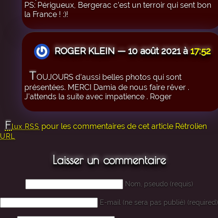
PS: Périgueux, Bergerac c’est un terroir qui sent bon
la France ! :)!
ROGER KLEIN — 10 août 2021 à
17:52
T
OUJOURS d’aussi belles photos qui sont
présentées. MERCI Damia de nous faire rêver .
J’attends la suite avec impatience . Roger
F
pour les commentaires de cet article
Rétrolien
lux RSS
URL
Laisser un commentaire
Nom, pseudo (requis)
E-mail (ne sera pas publié) (required)