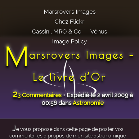
Marsrovers Images
Chez Flickr
Cassini, MRO & Co
Vénus
Image Policy
M
arsrovers Images –
Le livre d’Or
2
3 Commentaires
• Expédié le 2 avril 2009 à
00:56 dans
Astronomie
J
e vous propose dans cette page de poster vos
commentaires à propos de mon site astronomique