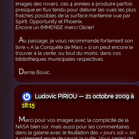
images des rovers, ces 4 années à produire parfois
presque en flux tendu pour délivrer les vues les plus
fraîches possibles de la surface martienne vue par
Spirit, Opportunity et Phoenix.
Encore un IMMENSE merci Olivier!
A
u passage, je vous recommande fortement son
livre « A la Conquête de Mars » si on peut encore le
trouver à la vente, ou tout du moins, dans vos
bibliothèques municipales respectives.
D
amia Bouic.
Ludovic PIRIOU — 21 octobre 2009 à
18:15
M
erci pour vos images avec la complicité de la
NASA bien sûr, mais aussi pour les commentaires
dans la galerie avec le feuilleton des « jours sol »: on
a vraiement envie de savoir la suite… Vous parlez de