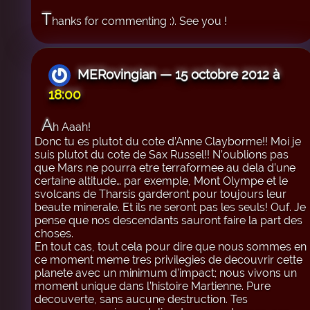
T
hanks for commenting :). See you !
MERovingian — 15 octobre 2012 à
18:00
A
h Aaah!
Donc tu es plutot du cote d’Anne Clayborme!! Moi je
suis plutot du cote de Sax Russel!! N’oublions pas
que Mars ne pourra etre terraformee au dela d’une
certaine altitude… par exemple, Mont Olympe et le
svolcans de Tharsis garderont pour toujours leur
beaute minerale. Et ils ne seront pas les seuls! Ouf. Je
pense que nos descendants sauront faire la part des
choses.
En tout cas, tout cela pour dire que nous sommes en
ce moment meme tres privilegies de decouvrir cette
planete avec un minimum d’impact; nous vivons un
moment unique dans l’histoire Martienne. Pure
decouverte, sans aucune destruction. Tes