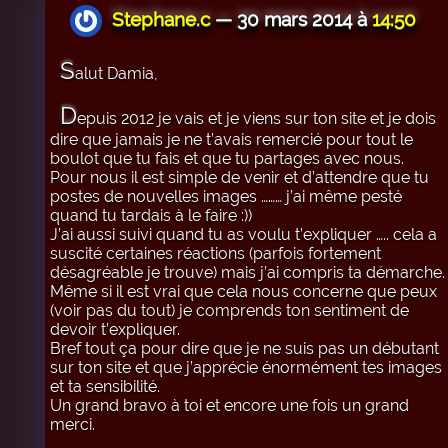
Stephane.c
— 30 mars 2014 à
14:50
S
alut Damia,
D
epuis 2012 je vais et je viens sur ton site et je dois
dire que jamais je ne t’avais remercié pour tout le
boulot que tu fais et que tu partages avec nous.
Pour nous il est simple de venir et d’attendre que tu
postes de nouvelles images ……… j’ai même pesté
quand tu tardais à le faire :))
J’ai aussi suivi quand tu as voulu t’expliquer ….. cela a
suscité certaines réactions (parfois fortement
désagréable je trouve) mais j’ai compris ta démarche.
Même si il est vrai que cela nous concerne que peux
(voir pas du tout) je comprends ton sentiment de
devoir t’expliquer.
Bref tout ça pour dire que je ne suis pas un débutant
sur ton site et que j’apprécie énormément tes images
et ta sensibilité.
Un grand bravo à toi et encore une fois un grand
merci.