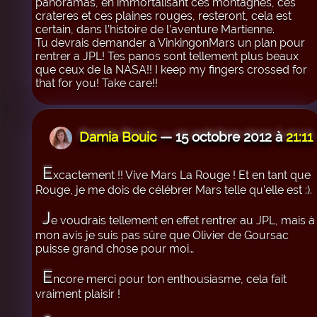
panoramas, en immortalisant ces montagnes, ces
crateres et ces plaines rouges, resteront, cela est
certain, dans l’histoire de l’aventure Martienne.
Tu devrais demander a VinkingonMars un plan pour
rentrer a JPL! Tes panos sont tellement plus beaux
que ceux de la NASA!! I keep my fingers crossed for
that for you! Take care!!
Damia Bouic
— 15 octobre 2012 à
21:11
E
xcactement !! Vive Mars La Rouge ! Et en tant que
Rouge, je me dois de célébrer Mars telle qu’elle est :).
J
e voudrais tellement en effet rentrer au JPL, mais à
mon avis je suis pas sûre que Olivier de Goursac
puisse grand chose pour moi…
E
ncore merci pour ton enthousiasme, cela fait
vraiment plaisir !