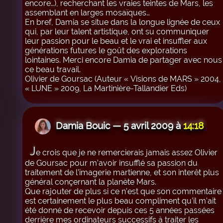
encore…), recherchant les vraies teintes de Mars, les
assemblant en larges mosaïques…
En bref, Damia se situe dans la longue lignée de ceux
qui, par leur talent artistique, ont su communiquer
leur passion pour le beau et le vrai et insuffler aux
générations futures le goût des explorations
lointaines. Merci encore Damia de partager avec nous
ce beau travail.
Olivier de Goursac (Auteur « Visions de MARS » 2004,
« LUNE » 2009, La Martinière-Tallandier Eds)
Damia Bouic — 5 avril 2009 à
14:18
J
e crois que je ne remercierais jamais assez Olivier
de Goursac pour m’avoir insufflé sa passion du
traitement de l’imagerie martienne, et son interêt plus
général conçernant la planète Mars.
Que rajouter de plus si ce n’est que son commentaire
est certainement le plus beau compliment qu’il m’ait
été donné de recevoir depuis ces 5 années passées
derrière mes ordinateurs successifs à traiter les