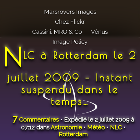
Marsrovers Images
Chez Flickr
Cassini, MRO & Co
Vénus
Image Policy
N
LC à Rotterdam le 2
juillet 2009 – Instant
suspendu dans le
temps…
7
Commentaires
• Expédié le 2 juillet 2009 à
07:12 dans
Astronomie
•
Météo
•
NLC
•
Rotterdam