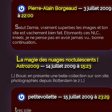
Pierre-Alain Borgeaud
— 3 juillet 2009
à
22:00
S
alut Damia, vraiment superbes tes images et ton
site est vachement bien fait. Etonnants ces NLC…
irréels, je ne pense pas en avoir jamais vu… bonne
continuation…
L
a magie des nuages noctulescents |
Astro2009
— 14 juillet 2009 à
15:23
[…] Bouic en présente une belle collection sur son site,
photographiés depuis Rotterdam le 2 […]
petitevoilette — 15 juillet 2009 à
23:29
t
res jolie