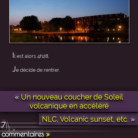
I
l est alors 4h28.
J
e décide de rentrer.
«
Un nouveau coucher de Soleil
volcanique en accéléré
NLC, Volcanic sunset, etc.
»
7
commentaires
»