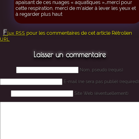
apaisant de ces nuages « aquatiques »…merci pour
cette respiration, merci de m’aider à lever les yeux et
à regarder plus haut
F
pour les commentaires de cet article
Rétrolien
lux RSS
URL
Laisser un commentaire
Nom, pseudo (requis)
E-mail (ne sera pas publié) (required)
Site Web (éventuellement)