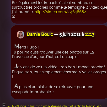
6e, également les impacts étaient nombreux et
surtout très proches comme le témoigne la vidéo qu
j’ai tourné ->
http://vimeo.com/24646682
@
Damia Bouic
— 5 juin 2011 à
11:13
M
erci Hugo !
Tu pourra aussi trouver une des photos sur La
Provence d’aujourd’hui, édition papier.
J
e viens de voir ta vidéo, trop bon l’impact proche !
Et quel son, tout simplement énorme. Vive les orages
!
A
plus et au plaisir de se retrouver pour une
escapade improbable ;).
F
pour les commentaires de cet article
Rétrolien
lux RSS