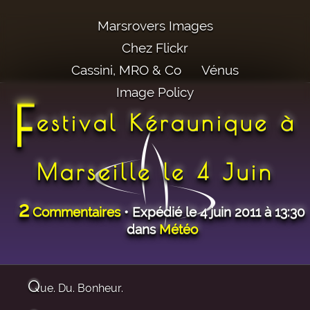
Marsrovers Images
Chez Flickr
Cassini, MRO & Co
Vénus
Image Policy
F
estival Kéraunique à
Marseille le 4 Juin
2
Commentaires
• Expédié le 4 juin 2011 à 13:30
dans
Météo
Q
ue. Du. Bonheur.