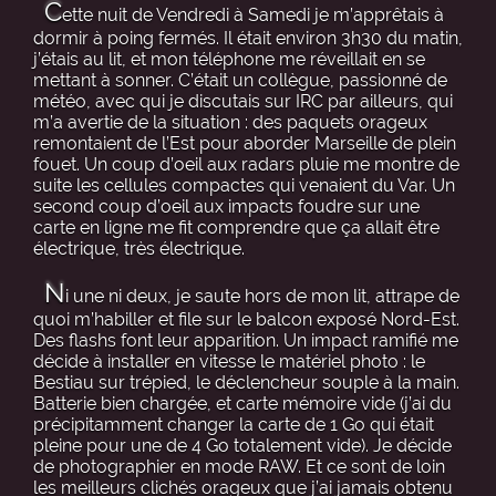
C
ette nuit de Vendredi à Samedi je m’apprêtais à
dormir à poing fermés. Il était environ 3h30 du matin,
j’étais au lit, et mon téléphone me réveillait en se
mettant à sonner. C’était un collègue, passionné de
météo, avec qui je discutais sur IRC par ailleurs, qui
m’a avertie de la situation : des paquets orageux
remontaient de l’Est pour aborder Marseille de plein
fouet. Un coup d’oeil aux radars pluie me montre de
suite les cellules compactes qui venaient du Var. Un
second coup d’oeil aux impacts foudre sur une
carte en ligne me fit comprendre que ça allait être
électrique, très électrique.
N
i une ni deux, je saute hors de mon lit, attrape de
quoi m’habiller et file sur le balcon exposé Nord-Est.
Des flashs font leur apparition. Un impact ramifié me
décide à installer en vitesse le matériel photo : le
Bestiau sur trépied, le déclencheur souple à la main.
Batterie bien chargée, et carte mémoire vide (j’ai du
précipitamment changer la carte de 1 Go qui était
pleine pour une de 4 Go totalement vide). Je décide
de photographier en mode RAW. Et ce sont de loin
les meilleurs clichés orageux que j’ai jamais obtenu